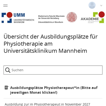
Datentabelle mit 1 Zeilen und 1 Spalten
Nephrologiekurs
Deutsch
|
Englisch
Notfallpflegekurs
Login
Versionsnummer: 2026.1.03.62074
Praxisanleiter Kurs
Übersicht der Ausbildungsplätze für
Physiotherapie am
Anästhesie- u. Intensivpflegekurs
Universitätsklinikum Mannheim
Dialysekurs medizinische
Fachangestellte
Ausbildungsplätze Physiotherapeut*in (Bitte auf
jeweiligen Monat klicken!)
Ausbildung zur:m Physiotherapeut:in November 2027