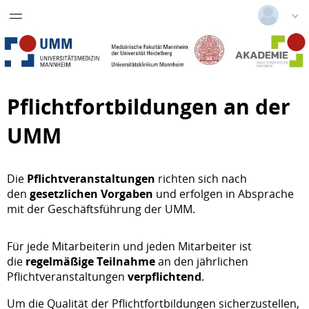
Physician Assistant (PA)
Deutsch
|
Englisch
Fort- und Weiterbildung
Login
Wundexpertenkurs
Versionsnummer: 2026.1.03.62074
Pflichtfortbildungen an der
Stationsleitungskurs
UMM
Nephrologiekurs
Notfallpflegekurs
Die
Pflichtveranstaltungen
richten sich nach
den
gesetzlichen Vorgaben
und erfolgen in Absprache
Praxisanleiter Kurs
mit der Geschäftsführung der UMM.
Anästhesie- u. Intensivpflegekurs
Für jede Mitarbeiterin und jeden Mitarbeiter ist
die
regelmäßige Teilnahme
an den jährlichen
Dialysekurs medizinische
Pflichtveranstaltungen
verpflichtend
.
Fachangestellte
Um die Qualität der Pflichtfortbildungen sicherzustellen,