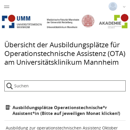
Datentabelle mit 2 Zeilen und 1 Spalten
Nephrologiekurs
Deutsch
|
Englisch
Notfallpflegekurs
Login
Versionsnummer: 2026.1.03.62074
Praxisanleiter Kurs
Übersicht der Ausbildungsplätze für
Operationstechnische Assistenz (OTA)
Anästhesie- u. Intensivpflegekurs
am Universitätsklinikum Mannheim
Dialysekurs medizinische
Fachangestellte
Ausbildungsplätze Operationstechnische*r
Assistent*in (Bitte auf jeweiligen Monat klicken!)
Ausbildung zur operationstechnischen Assistenz Oktober