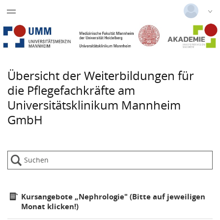
Datentabelle mit 0 Zeilen und 1 Spalten
Nephrologiekurs
Deutsch
|
Englisch
Notfallpflegekurs
Login
Versionsnummer: 2026.1.03.62074
Praxisanleiter Kurs
Übersicht der Weiterbildungen für
die Pflegefachkräfte am
Anästhesie- u. Intensivpflegekurs
Universitätsklinikum Mannheim
Dialysekurs medizinische
GmbH
Fachangestellte
Kursangebote „Nephrologie" (Bitte auf jeweiligen
Monat klicken!)